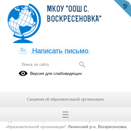
МКОУ "ООШ С.
ВОСКРЕСЕНОВКА"
Написать письмо
Контакты
Версия для слабовидящих
Муниципальное казенное общеобразовательное учреждение
"Основная общеобразовательная школа с. Воскресеновка"
Сведения об образовательной организации
Сокращенное наименование
МКОУ "ООШ с.
образовательной организации*
Воскресеновка"
Адрес местонахождения
679377, Еврейская Аобл,
образовательной организации*
Ленинский р-н, Воскресеновка